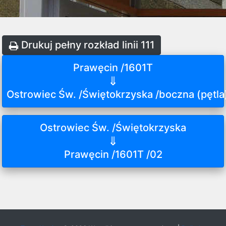
Drukuj pełny rozkład linii 111
Prawęcin /1601T
⇓
Ostrowiec Św. /Świętokrzyska /boczna (pętla
Ostrowiec Św. /Świętokrzyska
⇓
Prawęcin /1601T /02