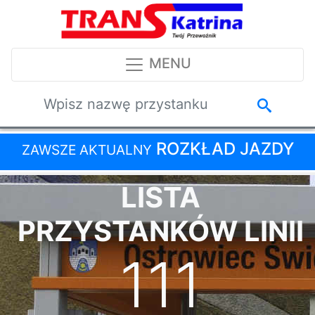
MENU
ROZKŁAD JAZDY
ZAWSZE AKTUALNY
LISTA
PRZYSTANKÓW LINII
111